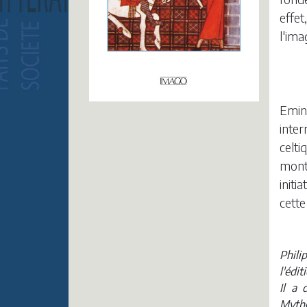
effet
l'ima
Emin
inter
celt
mont
initi
cette
Phili
l'édi
Il a 
Mytho