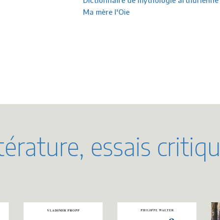
Dictionnaire de mythologie arthurienne
Ma mère l'Oie
térature, essais critiq