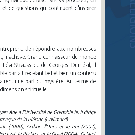
et de questions qui continuent d'inspirer
er entreprend de répondre aux nombreuses
tort, inachevé. Grand connaisseur du monde
 Lévi-Strauss et de Georges Dumézil, il
 parfait recelant bel et bien un contenu
éclairent une part du mystère. Au terme de
dimension spirituelle.
n Age à l'Université de Grenoble III. Il dirige
othèque de la Pléiade (Gallimard).
de (2000), Arthur, l'Ours et le Roi (2002),
rceval, le Pêcheur et le Graal (2004), Galaad,