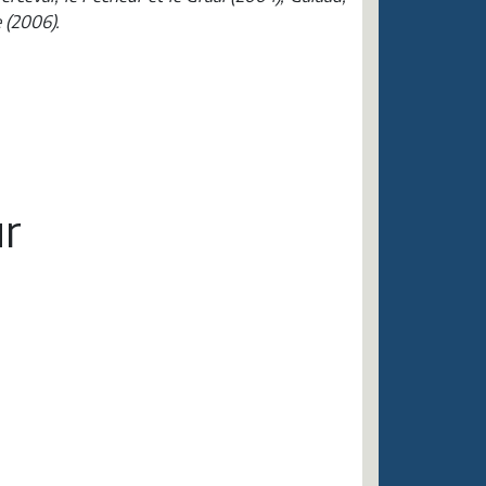
e (2006).
r