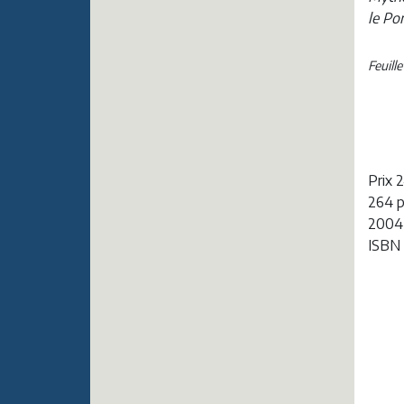
le Po
Feuill
Prix 
264 
2004
ISBN 