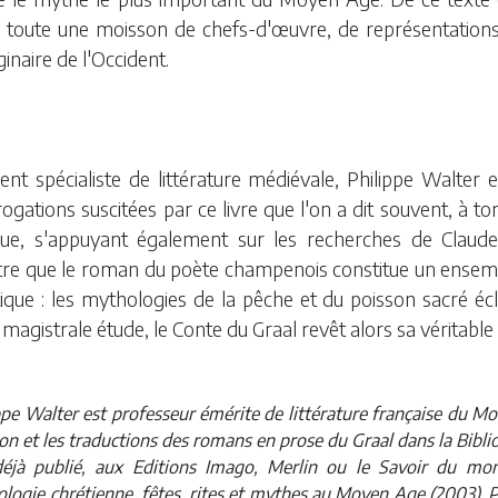
, toute une moisson de chefs-d'œuvre, de représentations 
ginaire de l'Occident.
ent spécialiste de littérature médiévale, Philippe Walt
rogations suscitées par ce livre que l'on a dit souvent, à 
ique, s'appuyant également sur les recherches de Claude
re que le roman du poète champenois constitue un ensemble
atique : les mythologies de la pêche et du poisson sacré 
 magistrale étude, le Conte du Graal revêt alors sa véritable 
ppe Walter est professeur émérite de littérature française du Moye
tion et les traductions des romans en prose du Graal dans la Bibli
déjà publié, aux Editions Imago, Merlin ou le Savoir du mon
logie chrétienne, fêtes, rites et mythes au Moyen Age (2003), Pe