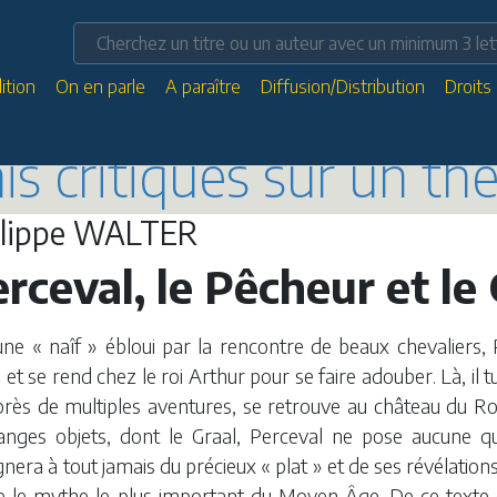
ition
On en parle
A paraître
Diffusion/Distribution
Droits
ais critiques sur un t
ilippe WALTER
rceval, le Pêcheur et le
une « naîf » ébloui par la rencontre de beaux chevaliers
et se rend chez le roi Arthur pour se faire adouber. Là, il tu
près de multiples aventures, se retrouve au château du Roi 
ranges objets, dont le Graal, Perceval ne pose aucune q
ignera à tout jamais du précieux « plat » et de ses révélation
e le mythe le plus important du Moyen Âge. De ce texte 