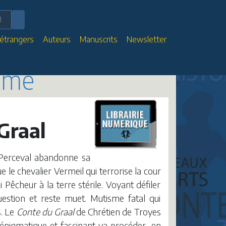
 étrangers
Auteurs
Manuscrits
Newsletter
hème
 Graal
, Perceval abandonne sa
e le chevalier Vermeil qui terrorise la cour
Pêcheur à la terre stérile. Voyant défiler
uestion et reste muet. Mutisme fatal qui
s. Le
Conte du Graal
de Chrétien de Troyes
énigmatique et fascinant va procéder, en