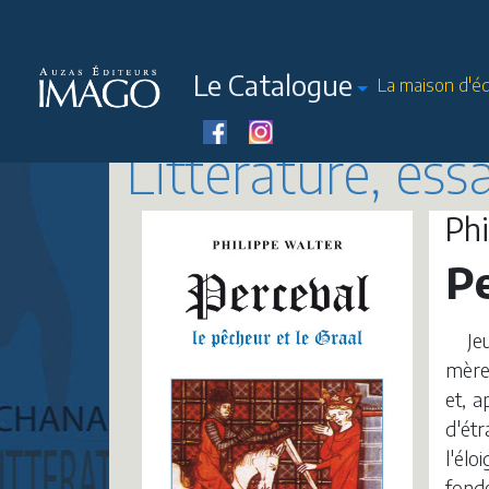
Le Catalogue
La maison d'éd
Littérature, ess
Ph
Pe
Je
mère 
et, a
d'ét
l'élo
fond