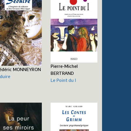
Pierre-Michel
édéric MONNEYRON
BERTRAND
duire
Le Point du I