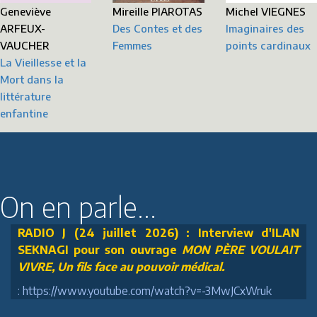
Mireille PIAROTAS
Geneviève
Michel VIEGNES
Des Contes et des
ARFEUX-
Imaginaires des
Femmes
VAUCHER
points cardinaux
La Vieillesse et la
Mort dans la
littérature
enfantine
On en parle...
RADIO J (24 juillet 2026) : Interview d'ILAN
SEKNAGI pour son ouvrage
MON PÈRE VOULAIT
VIVRE, Un fils face au pouvoir médical.
: https://www.youtube.com/watch?v=-3MwJCxWruk