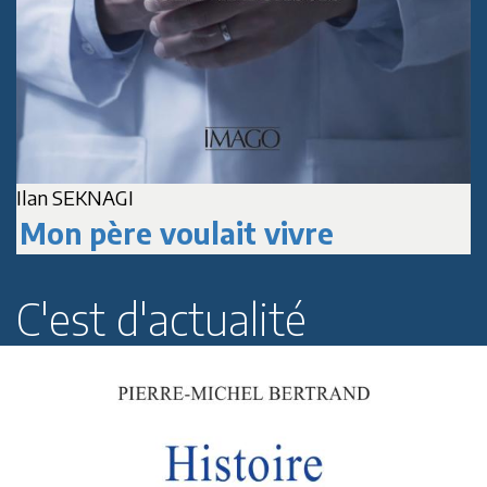
A
Jean-Marc DELPECH
Paul Roussenq
C'est d'actualité