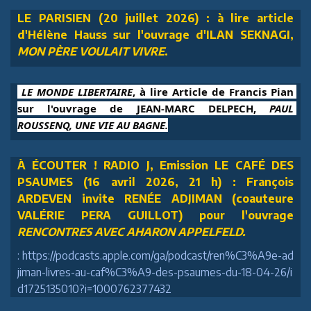
LE PARISIEN (20 juillet 2026) : à lire article
d'Hélène Hauss sur l'ouvrage d'ILAN SEKNAGI,
MON PÈRE VOULAIT VIVRE
.
 LE MONDE LIBERTAIRE
, à lire Article de Francis Pian 
sur l'ouvrage de JEAN-MARC DELPECH, 
PAUL 
ROUSSENQ, UNE VIE AU BAGNE.
À ÉCOUTER ! RADIO J, Emission LE CAFÉ DES
PSAUMES (16 avril 2026, 21 h) : François
ARDEVEN invite RENÉE ADJIMAN (coauteure
VALÉRIE PERA GUILLOT) pour l'ouvrage
RENCONTRES AVEC AHARON APPELFELD.
: https://podcasts.apple.com/ga/podcast/ren%C3%A9e-ad
jiman-livres-au-caf%C3%A9-des-psaumes-du-18-04-26/i
d1725135010?i=1000762377432