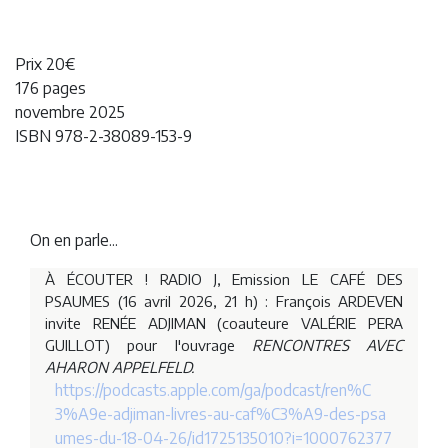
Prix 20€
176 pages
novembre 2025
ISBN 978-2-38089-153-9
On en parle...
À ÉCOUTER ! RADIO J, Emission LE CAFÉ DES
PSAUMES (16 avril 2026, 21 h) : François ARDEVEN
invite RENÉE ADJIMAN (coauteure VALÉRIE PERA
GUILLOT) pour l'ouvrage
RENCONTRES AVEC
AHARON APPELFELD.
https://podcasts.apple.com/ga/podcast/ren%C
3%A9e-adjiman-livres-au-caf%C3%A9-des-psa
umes-du-18-04-26/id1725135010?i=1000762377