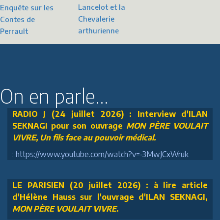
Lancelot et la
Enquête sur les
Chevalerie
Contes de
arthurienne
Perrault
On en parle...
RADIO J (24 juillet 2026) : Interview d'ILAN
SEKNAGI pour son ouvrage
MON PÈRE VOULAIT
VIVRE, Un fils face au pouvoir médical.
: https://www.youtube.com/watch?v=-3MwJCxWruk
LE PARISIEN (20 juillet 2026) : à lire article
d'Hélène Hauss sur l'ouvrage d'ILAN SEKNAGI,
MON PÈRE VOULAIT VIVRE
.