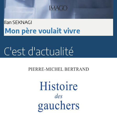
A
Jean-Marc DELPECH
Paul Roussenq
C'est d'actualité