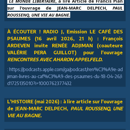
 LE MONDE LIBERTAIRE
, à lire Article de Francis Pian 
sur l'ouvrage de JEAN-MARC DELPECH, 
PAUL 
ROUSSENQ, UNE VIE AU BAGNE.
À ÉCOUTER ! RADIO J, Emission LE CAFÉ DES
PSAUMES (16 avril 2026, 21 h) : François
ARDEVEN invite RENÉE ADJIMAN (coauteure
VALÉRIE PERA GUILLOT) pour l'ouvrage
RENCONTRES AVEC AHARON APPELFELD.
: https://podcasts.apple.com/ga/podcast/ren%C3%A9e-ad
jiman-livres-au-caf%C3%A9-des-psaumes-du-18-04-26/i
d1725135010?i=1000762377432
L'HISTOIRE (mai 2026) : à lire article sur l'ouvrage
de JEAN-MARC DELPECH,
PAUL ROUSSENQ, UNE
VIE AU BAGNE.