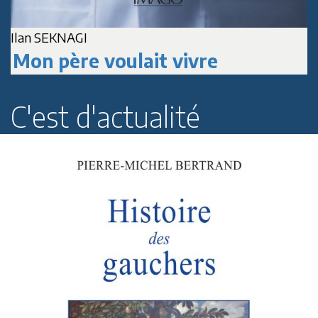
A
Jean-Marc DELPECH
Paul Roussenq
C'est d'actualité