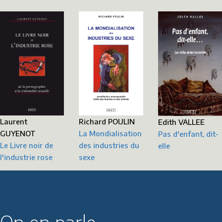
Laurent
Richard POULIN
Edith VALLEE
GUYENOT
La Mondialisation
Pas d'enfant, dit-
Le Livre noir de
des industries du
elle
l'industrie rose
sexe