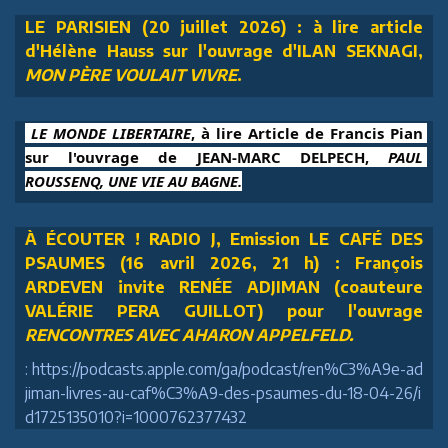
LE PARISIEN (20 juillet 2026) : à lire article
d'Hélène Hauss sur l'ouvrage d'ILAN SEKNAGI,
MON PÈRE VOULAIT VIVRE
.
 LE MONDE LIBERTAIRE
, à lire Article de Francis Pian 
sur l'ouvrage de JEAN-MARC DELPECH, 
PAUL 
ROUSSENQ, UNE VIE AU BAGNE.
À ÉCOUTER ! RADIO J, Emission LE CAFÉ DES
PSAUMES (16 avril 2026, 21 h) : François
ARDEVEN invite RENÉE ADJIMAN (coauteure
VALÉRIE PERA GUILLOT) pour l'ouvrage
RENCONTRES AVEC AHARON APPELFELD.
: https://podcasts.apple.com/ga/podcast/ren%C3%A9e-ad
jiman-livres-au-caf%C3%A9-des-psaumes-du-18-04-26/i
d1725135010?i=1000762377432