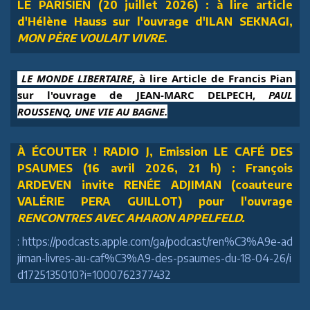
LE PARISIEN (20 juillet 2026) : à lire article
d'Hélène Hauss sur l'ouvrage d'ILAN SEKNAGI,
MON PÈRE VOULAIT VIVRE
.
 LE MONDE LIBERTAIRE
, à lire Article de Francis Pian 
sur l'ouvrage de JEAN-MARC DELPECH, 
PAUL 
ROUSSENQ, UNE VIE AU BAGNE.
À ÉCOUTER ! RADIO J, Emission LE CAFÉ DES
PSAUMES (16 avril 2026, 21 h) : François
ARDEVEN invite RENÉE ADJIMAN (coauteure
VALÉRIE PERA GUILLOT) pour l'ouvrage
RENCONTRES AVEC AHARON APPELFELD.
: https://podcasts.apple.com/ga/podcast/ren%C3%A9e-ad
jiman-livres-au-caf%C3%A9-des-psaumes-du-18-04-26/i
d1725135010?i=1000762377432