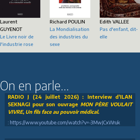
Laurent
Richard POULIN
Edith VALLEE
GUYENOT
La Mondialisation
Pas d'enfant, dit-
Le Livre noir de
des industries du
elle
l'industrie rose
sexe
On en parle...
RADIO J (24 juillet 2026) : Interview d'ILAN
SEKNAGI pour son ouvrage
MON PÈRE VOULAIT
VIVRE, Un fils face au pouvoir médical.
: https://www.youtube.com/watch?v=-3MwJCxWruk