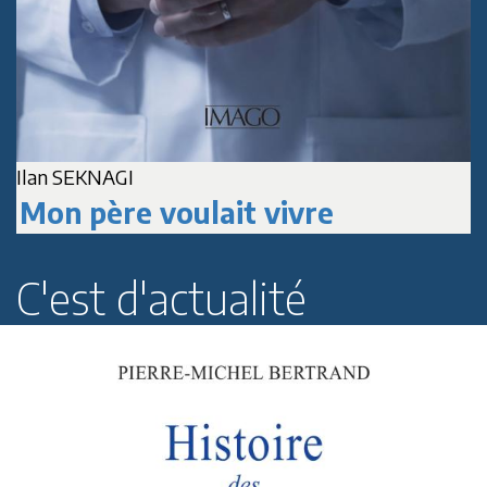
A
Jean-Marc DELPECH
Paul Roussenq
C'est d'actualité