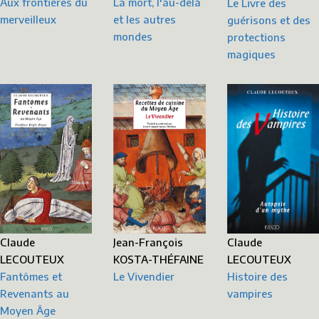
Aux frontières du
La mort, l'au-delà
Le Livre des
merveilleux
et les autres
guérisons et des
mondes
protections
magiques
Claude
Jean-François
Claude
LECOUTEUX
KOSTA-THÉFAINE
LECOUTEUX
Fantômes et
Le Vivendier
Histoire des
Revenants au
vampires
Moyen Âge