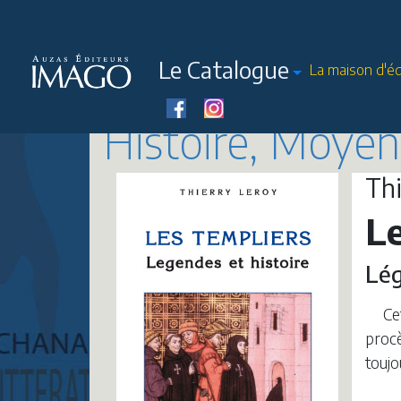
Le Catalogue
La maison d'éd
Histoire, Moye
Th
L
Lég
Ce
procè
toujo