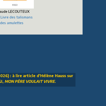
aude LECOUTEUX
 Livre des talismans
 des amulettes
026) : à lire article d'Hélène Hauss sur
GI,
MON PÈRE VOULAIT VIVRE
.