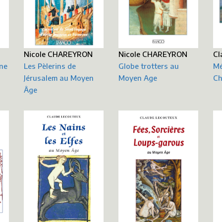
Nicole CHAREYRON
Cl
Nicole CHAREYRON
Les Pèlerins de
Mé
Globe trotters au
nne
Jérusalem au Moyen
Ch
Moyen Age
Âge