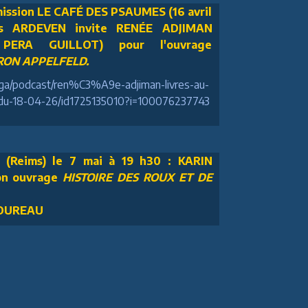
ission LE CAFÉ DES PSAUMES (16 avril
ois ARDEVEN invite RENÉE ADJIMAN
 PERA GUILLOT) pour l'ouvrage
ON APPELFELD.
m/ga/podcast/ren%C3%A9e-adjiman-livres-au-
-18-04-26/id1725135010?i=100076237743
(Reims) le 7 mai à 19 h30 : KARIN
on ouvrage
HISTOIRE DES ROUX ET DE
TOUREAU