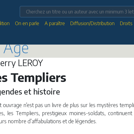
ition
On en parle
A paraître
Diffusion/Distribution
Droits
n Âge
ierry LEROY
es Templiers
endes et histoire
t ouvrage n’est pas un livre de plus sur les mystères templi
s, les Templiers, prestigieux moines-soldats, continuent
urs nombre d’affabulations et de légendes.