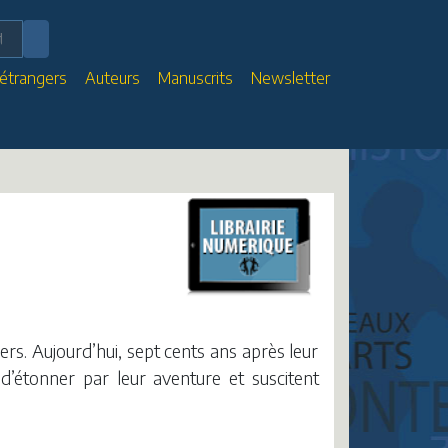
 étrangers
Auteurs
Manuscrits
Newsletter
ers. Aujourd’hui, sept cents ans après leur
 d’étonner par leur aventure et suscitent