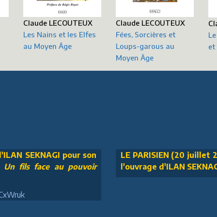
Claude LECOUTEUX
Claude LECOUTEUX
X
Cl
Les Nains et les Elfes
Fées, Sorcières et
Le
au Moyen Âge
Loups-garous au
et
Moyen Âge
 d'ILAN SEKNAGI pour son
LE PARISIEN (20 juillet 2
n fils face au pouvoir
l'ouvrage d'ILAN SEKNA
JCxWruk