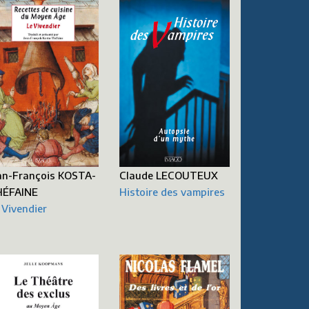
an-François KOSTA-
Claude LECOUTEUX
HÉFAINE
Histoire des vampires
 Vivendier