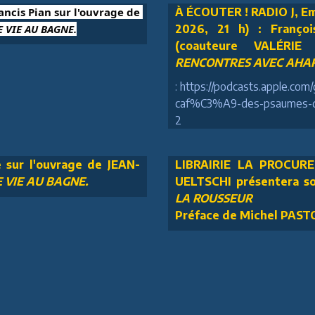
rancis Pian sur l'ouvrage de 
À ÉCOUTER ! RADIO J, Em
 VIE AU BAGNE.
2026, 21 h) : Franç
(coauteure VALÉRIE
RENCONTRES AVEC AHAR
: https://podcasts.apple.co
caf%C3%A9-des-psaumes-du
2
e sur l'ouvrage de JEAN-
LIBRAIRIE LA PROCURE 
 VIE AU BAGNE.
UELTSCHI présentera s
LA ROUSSEUR
Préface de Michel PAS