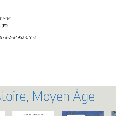
20,50€
pages
 978-2-84952-041-3
toire, Moyen Âge