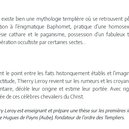
l existe bien une mythologie templière où se retrouvent p
ion à l’énigmatique Baphomet, pratique d’une homosexuali
ésie cathare et le paganisme, possession d’un fabuleux t
ération occultiste par certaines sectes…
nt le point entre les faits historiquement établis et l’ima
ctitude, Thierry Leroy revient sur les rumeurs et les croya
entaire, décèle leur origine et estime leur portée. Avec rigu
e de ces célèbres chevaliers du Christ.
ry Leroy est enseignant et prépare une thèse sur les premières im
 Hugues de Payns (Aube), fondateur de l’ordre des Templiers.