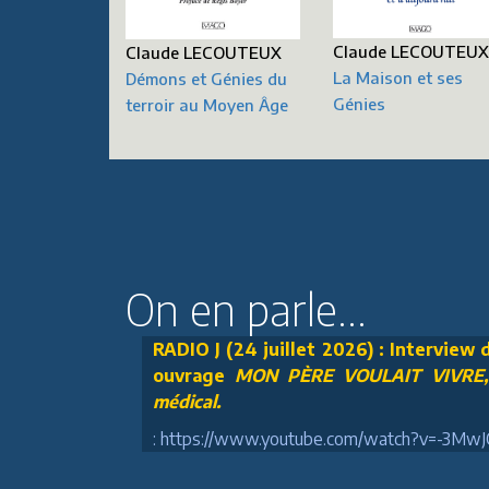
Claude LECOUTEU
Claude LECOUTEUX
La Maison et ses
Démons et Génies du
Génies
terroir au Moyen Âge
On en parle...
RADIO J (24 juillet 2026) : Interview
ouvrage
MON PÈRE VOULAIT VIVRE, U
médical.
: https://www.youtube.com/watch?v=-3Mw