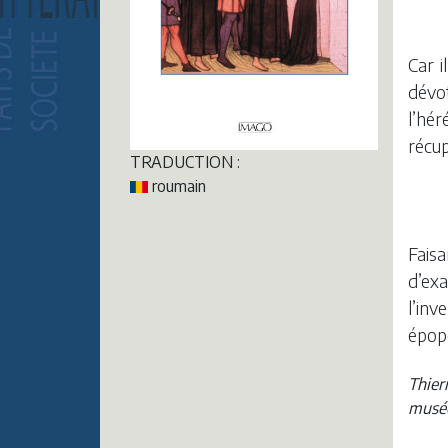
Car i
dévot
l’hér
récup
TRADUCTION :
roumain
Faisa
d’exa
l’inv
épopé
Thier
musée