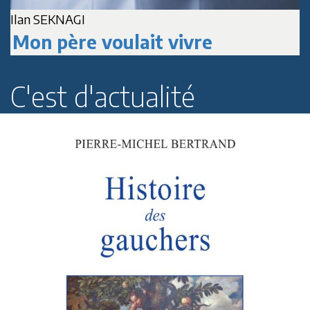
Ilan SEKNAGI
J
Mon père voulait vivre
C'est d'actualité