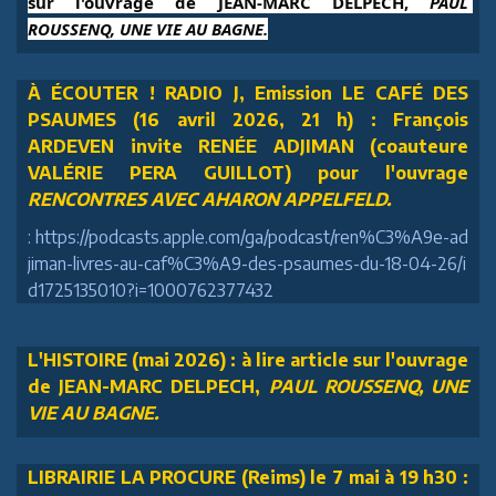
sur l'ouvrage de JEAN-MARC DELPECH, 
PAUL 
ROUSSENQ, UNE VIE AU BAGNE.
À ÉCOUTER ! RADIO J, Emission LE CAFÉ DES
PSAUMES (16 avril 2026, 21 h) : François
ARDEVEN invite RENÉE ADJIMAN (coauteure
VALÉRIE PERA GUILLOT) pour l'ouvrage
RENCONTRES AVEC AHARON APPELFELD.
: https://podcasts.apple.com/ga/podcast/ren%C3%A9e-ad
jiman-livres-au-caf%C3%A9-des-psaumes-du-18-04-26/i
d1725135010?i=1000762377432
L'HISTOIRE (mai 2026) : à lire article sur l'ouvrage
de JEAN-MARC DELPECH,
PAUL ROUSSENQ, UNE
VIE AU BAGNE.
LIBRAIRIE LA PROCURE (Reims) le 7 mai à 19 h30 :