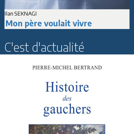
A
Jean-Marc DELPECH
Paul Roussenq
C'est d'actualité