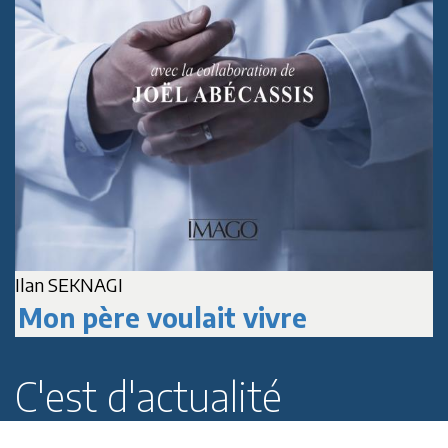
A
Jean-Marc DELPECH
Paul Roussenq
C'est d'actualité