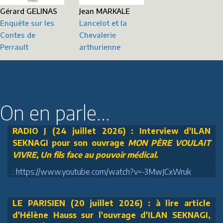
Jean MARKALE
Gérard GELINAS
Lancelot et la
Enquête sur les
Chevalerie
Contes de
arthurienne
Perrault
On en parle...
RADIO J (24 juillet 2026) : Interview d'ILAN
SEKNAGI pour son ouvrage
MON PÈRE VOULAIT
VIVRE, Un fils face au pouvoir médical.
: https://www.youtube.com/watch?v=-3MwJCxWruk
LE PARISIEN (20 juillet 2026) : à lire article
d'Hélène Hauss sur l'ouvrage d'ILAN SEKNAGI,