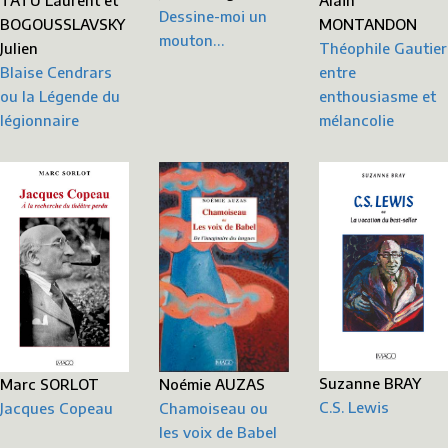
TATU Laurent et
Alain
Dessine-moi un
BOGOUSSLAVSKY
MONTANDON
mouton…
Julien
Théophile Gautier
Blaise Cendrars
entre
ou la Légende du
enthousiasme et
légionnaire
mélancolie
Suzanne BRAY
Noémie AUZAS
Marc SORLOT
C.S. Lewis
Chamoiseau ou
Jacques Copeau
les voix de Babel