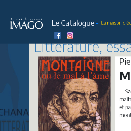
Le Catalogue
La maison d'éd
Littérature, ess
Pi
Mo
Sa
maîtr
et pa
montr