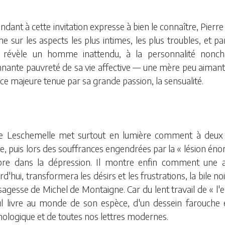
dant à cette invitation expresse à bien le connaître, Pierr
e sur les aspects les plus intimes, les plus troubles, et par
 révèle un homme inattendu, à la personnalité nonchala
nnante pauvreté de sa vie affective — une mère peu aimant
ace majeure tenue par sa grande passion, la sensualité.
re Leschemelle met surtout en lumière comment à deux 
e, puis lors des souffrances engendrées par la « lésion é
re dans la dépression. Il montre enfin comment une a
rd'hui, transformera les désirs et les frustrations, la bile 
sagesse de Michel de Montaigne. Car du lent travail de « l'e
ul livre au monde de son espèce, d'un dessein farouche et
ologique et de toutes nos lettres modernes.