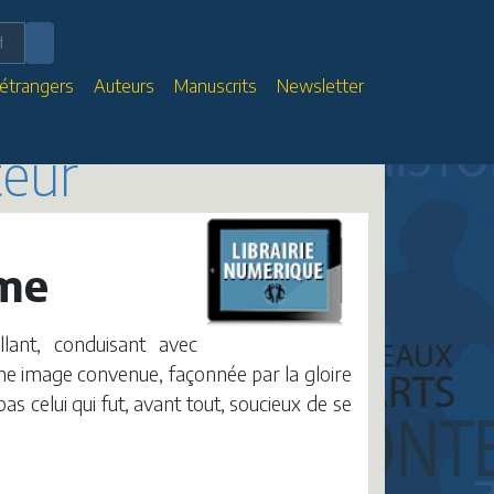
 étrangers
Auteurs
Manuscrits
Newsletter
teur
âme
llant, conduisant avec
une image convenue, façonnée par la gloire
as celui qui fut, avant tout, soucieux de se