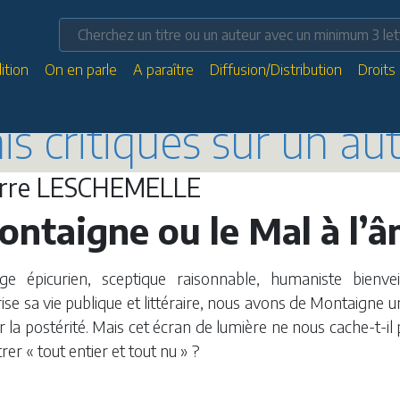
ition
On en parle
A paraître
Diffusion/Distribution
Droits
ais critiques sur un au
erre LESCHEMELLE
ntaigne ou le Mal à l’
ge épicurien, sceptique raisonnable, humaniste bienvei
ise sa vie publique et littéraire, nous avons de Montaigne 
r la postérité. Mais cet écran de lumière ne nous cache-t-il p
er « tout entier et tout nu » ?