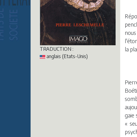
Répon
pench
nous
l'éto
la pl
TRADUCTION :
anglais (Etats-Unis)
Pier
Boéti
somb
aujou
gaie 
« se
psych