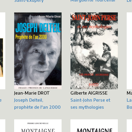
Le
Jean-Marie DROT
Gilberte AIGRISSE
Ma
e
Joseph Delteil,
Saint-John Perse et
La
prophète de l'an 2000
ses mythologies
Bo