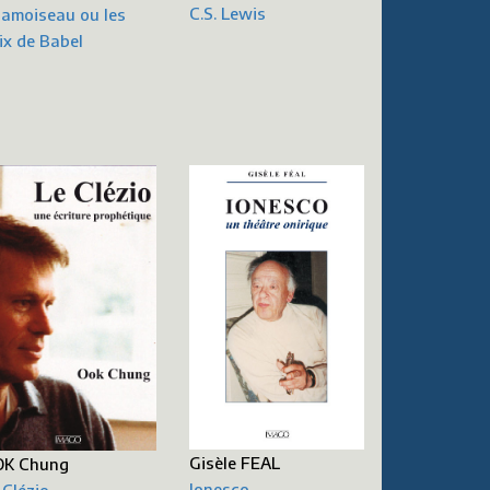
C.S. Lewis
amoiseau ou les
ix de Babel
Gisèle FEAL
K Chung
Ionesco