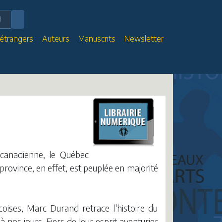
 étrangers
Auteurs
Manuscrits
Newsletter
canadienne, le Québec
province, en effet, est peuplée en majorité
.
oises, Marc Durand retrace l'histoire du
'à nos jours.
Fiers de leur esprit aventurier