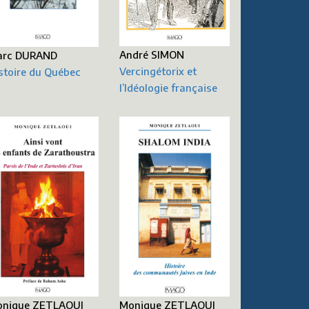
André SIMON
arc DURAND
Vercingétorix et
stoire du Québec
l’Idéologie française
nique ZETLAOUI
Monique ZETLAOUI