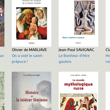
Olivier de MARLIAVE
Jean-Paul SAVIGNAC
Cl
ous
On a volé le saint-
Le Bonheur d'être
Hi
prépuce !
gaulois
ro