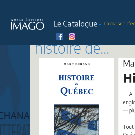
Le Catalogue
La maison d'éd
histoire de...
Ma
H
A 
englo
— pl
Tout
Québe