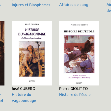
Ai
s
Affaires de sang
Injures et Blasphèmes
de
Pierre GIOLITTO
José CUBERO
Histoire de l'école
Histoire du
e
vagabondage
nd