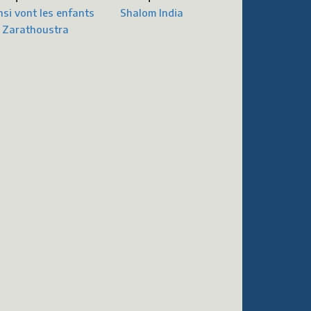
nsi vont les enfants
Shalom India
 Zarathoustra