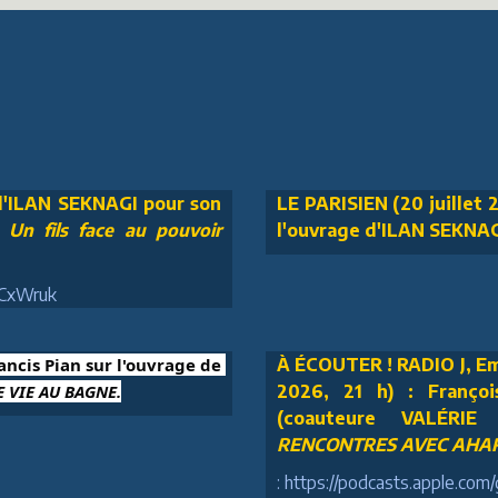
 d'ILAN SEKNAGI pour son
LE PARISIEN (20 juillet 2
n fils face au pouvoir
l'ouvrage d'ILAN SEKNA
JCxWruk
rancis Pian sur l'ouvrage de 
À ÉCOUTER ! RADIO J, Em
 VIE AU BAGNE.
2026, 21 h) : Franç
(coauteure VALÉRIE
RENCONTRES AVEC AHAR
: https://podcasts.apple.co