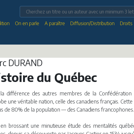
ition
On en parle
A paraître
Diffusion/Distribution
Droits
rc DURAND
istoire du Québec
la différence des autres membres de la Confédération 
be une véritable nation, celle des canadiens français.
Cette 
us de 80% de la population — des Canadiens francophones
 en brossant une minutieuse étude des mentalités québéc
c, depuis sa découverte par Jacques Cartier en 1534 jusqu