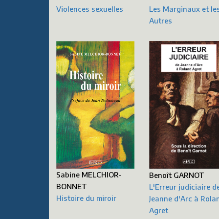
Les Marginaux et le
Violences sexuelles
Autres
Sabine MELCHIOR-
Benoît GARNOT
BONNET
L'Erreur judiciaire d
Histoire du miroir
Jeanne d'Arc à Rola
Agret