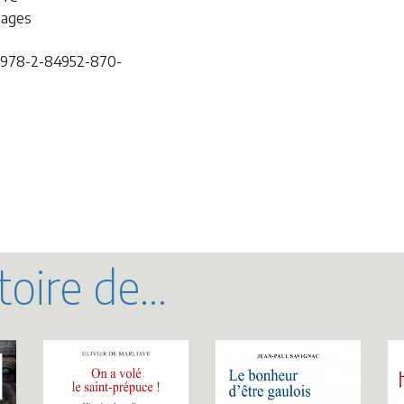
pages
 978-2-84952-870-
oire de...