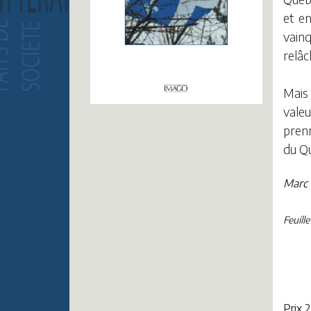
et en
vainq
relâc
Mais 
valeu
pren
du Qu
Marc 
Feuill
Prix 